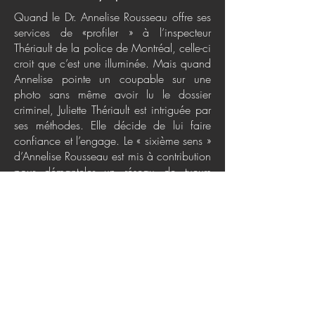
Quand le Dr. Annelise Rousseau offre ses
services de «profiler » à l’inspecteur
Thériault de la police de Montréal, celle-ci
croit que c’est une illuminée. Mais quand
Annelise pointe un coupable sur une
photo sans même avoir lu le dossier
criminel, Juliette Thériault est intriguée par
ses méthodes. Elle décide de lui faire
confiance et l’engage. Le « sixième sens »
d’Annelise Rousseau est mis à contribution
pour démanteler un réseau de tueurs
professionnels. En parallèle, l’inspecteur
Thériault est confrontée à des disparitions
et aux meurtres de jeunes et jolies jeunes
femmes. Un tueur en série semble
considérer ces jeunes femmes comme ses
possessions. Mais quelle est sa motivation
première ? Et ces enquêtes sont-elles
vraiment indépendantes ? Ce suspense
mène le lecteur dans une dimension où