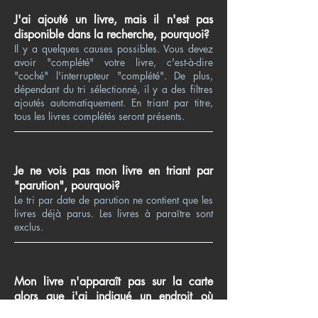
J'ai ajouté un livre, mais il n'est pas
disponible dans la recherche, pourquoi?
Il y a quelques causes possibles. Vous devez
avoir "complété" votre livre, c'est-à-dire
"coché" l'interrupteur "complété". De plus,
dépendant du tri sélectionné, il y a des filtres
ajoutés automatiquement. En triant par titre,
tous les livres complétés seront présents.
Je ne vois pas mon livre en triant par
"parution", pourquoi?
Le tri par date de parution ne contient que les
livres déjà parus. Les livres à paraître sont
exclus.
Mon livre n'apparaît pas sur la carte
alors que j'ai indiqué un endroit où
l'action se déroule, pourquoi?