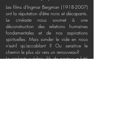
Les films d’Ingmar Bergman
(1918-2007)
ont la réputation d’être noirs et décapants.
Le cinéaste nous soumet à une
déconstruction des relations humaines
fondamentales et de nos aspirations
spirituelles. Mais sonder le vide en nous
n’est-il qu’accablant ? Ou serait-ce le
chemin le plus sûr vers un renouveau?
Le cinéaste suédois, fils de pasteur, a lutté
pour remplacer le discours chrétien de
son enfance par un évangile exaltant
l’amour et la vie. Son cinéma peut se
comprendre comme un combat entre les
mauvaises nouvelles et les bonnes. Maris
et femmes, mères et filles, pères et fils,
prêtres et communiants, psychiatres et
patients, tous entrent dans la ronde
interminable où un peu de lumière perce
les ténèbres. Et là où la stratégie des
acteurs bergmaniens s’avère insuffisante,