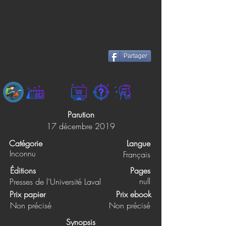
Partager
Parution
17 décembre 2019
Catégorie
Langue
Inconnu
Français
Éditions
Pages
null
Presses de l’Université Laval
Prix papier
Prix ebook
Non précisé
Non précisé
Synopsis