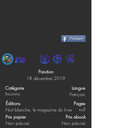
Partager
Parution
18 décembre 2019
Catégorie
Langue
Inconnu
Français
Éditions
Pages
null
Nuit blanche, le magazine du livre
Prix papier
Prix ebook
Non précisé
Non précisé