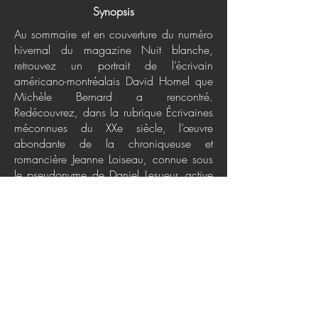
Synopsis
Au sommaire et en couverture du numéro
hivernal du magazine Nuit blanche,
retrouvez un portrait de l’écrivain
américano-montréalais David Homel que
Michèle Bernard a rencontré.
Redécouvrez, dans la rubrique Écrivaines
méconnues du XXe siècle, l’œuvre
abondante de la chroniqueuse et
romancière Jeanne Loiseau, connue sous
le pseudonyme de Daniel Lesueur, active
jusqu’au début de la Première Guerre
mondiale. Dans la rubrique Écrivains
franco-canadiens, c’est le travail du
Manitobain Rossel (né Russel) Vien, alias
Gilles Delaunière, alias Gilles Valais,
historien, écrivain, journaliste et animateur
de radio, décédé en 1992 qui est mis en
lumière. Ce numéro propose aussi une
réflexion sur Bob Morane et le Québec