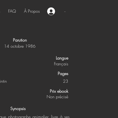
s
FAQ
À Propos
-
Parution
14 octobre 1986
Langue
Français
Pages
ntin
23
Prix ebook
Non précisé
Synopsis
ique photographe animalier, livre à ses