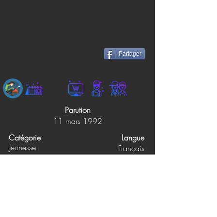
Partager
Parution
11 mars 1992
Catégorie
Langue
Jeunesse
Français
Éditions
Pages
0
DES PLAINES
Prix papier
Prix ebook
7.95$
Non précisé
Synopsis