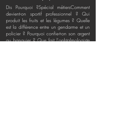
Dis Pourquoi ?Spécial métiersComment
devient-on sportif professionnel ? Qui
produit les fruits et les légumes ? Quelle
est la différence entre un gendarme et un
policier ? Pourquoi confie-t-on son argent
au banquier ? Que fait l'ophtalmologiste
?Les métiers, c'est pour les adultes, mais
cela intéresse aussi les enfants ! Ce livre
contient 130 questions-réponses
passionnantes sur toutes sortes de
professions, que ce soit dans le domaine
de l'artisanat, de l'éducation, de la
médecine,
de la sécurité, de la culture, du commerce
ou de la nature... Soulève les volets,
regarde à travers les découpes, tourne les
roues... et tu découvriras plein de métiers
qui te feront rêver !
Politiques de confidentialité