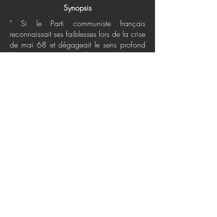
Synopsis
" Si le Parti communiste français
reconnaissait ses faiblesses lors de la crise
de mai 68 et dégageait le sens profond
du mouvement étudiant,si le Parti
communiste français s'interrogeait sur les
raisons de l'invasion de la
Tchécoslovaquie en août 68 et analysait
l'engrenage de Prague,s'il acceptait de
débattre avec tous les Français, tous nos
problèmes, de l'antisémitisme à la
révolution scientifique,s'il prenait
conscience que les dirigeants soviétiques
redoutent plus la contagion d'un
socialisme au visage humain que le
maintien du statu quo capitaliste... "
Politiques de confidentialité
Conditions d'utilisation
Attributions