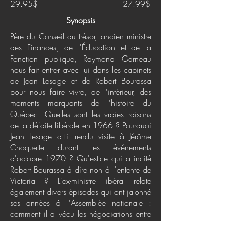
29.95$
27.99$
Synopsis
Père du Conseil du trésor, ancien ministre
des Finances, de l'Éducation et de la
Fonction publique, Raymond Garneau
nous fait entrer avec lui dans les cabinets
de Jean Lesage et de Robert Bourassa
pour nous faire vivre, de l'intérieur, des
moments marquants de l'histoire du
Québec. Quelles sont les vraies raisons
de la défaite libérale en 1966 ? Pourquoi
Jean Lesage a-t-il rendu visite à Jérôme
Choquette durant les événements
d'octobre 1970 ? Qu'est-ce qui a incité
Robert Bourassa à dire non à l'entente de
Victoria ? L'ex-ministre libéral relate
également divers épisodes qui ont jalonné
ses années à l'Assemblée nationale :
comment il a vécu les négociations entre
le gouvernement et les ravisseurs durant la