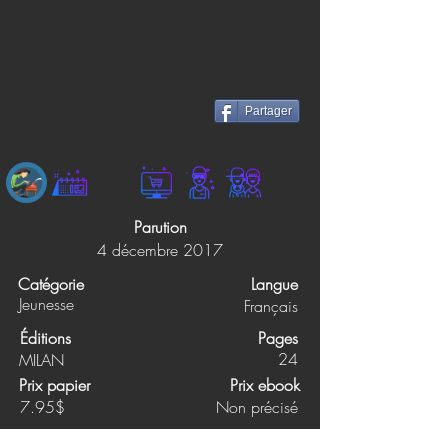
Partager
Parution
4 décembre 2017
Catégorie
Langue
Jeunesse
Français
Éditions
Pages
24
MILAN
Prix papier
Prix ebook
7.95$
Non précisé
Synopsis