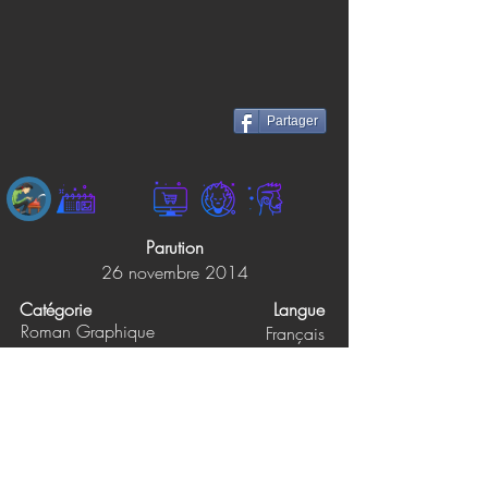
Partager
Parution
26 novembre 2014
Catégorie
Langue
Roman Graphique
Français
Éditions
Pages
160
GLENAT
Prix papier
Prix ebook
12.95$
Non précisé
Synopsis