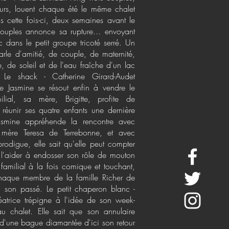
urs, louent chaque été le même chalet
s cette fois-ci, deux semaines avant le
couples annonce sa rupture... envoyant
dans le petit groupe tricoté serré. Un
arle d'amitié, de couple, de maternité,
e, de soleil et de l'eau fraîche d'un lac
. Le shack - Catherine Girard-Audet
e Jasmine se résout enfin à vendre le
ilial, sa mère, Brigitte, profite de
 réunir ses quatre enfants une dernière
asmine appréhende la rencontre avec
a mère Teresa de Terrebonne, et avec
prodigue, elle sait qu'elle peut compter
 l'aider à endosser son rôle de mouton
 familial à la fois comique et touchant,
chaque membre de la famille Richer de
c son passé. Le petit chaperon blanc -
éatrice trépigne à l'idée de son week-
u chalet. Elle sait que son annulaire
d'une bague diamantée d'ici son retour