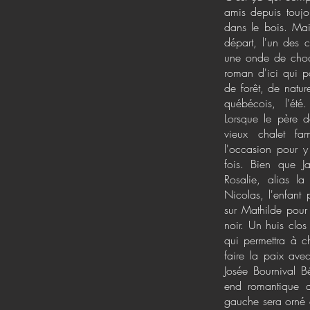
amis depuis toujo
dans le bois. Mai
départ, l'un des 
une onde de choc 
roman d'ici qui p
de forêt, de natur
québécois, l'été
Lorsque le père d
vieux chalet fam
l'occasion pour y
fois. Bien que J
Rosalie, alias l
Nicolas, l'enfant 
sur Mathilde pour
noir. Un huis clos
qui permettra à 
faire la paix ave
Josée Bournival B
end romantique a
gauche sera orné 