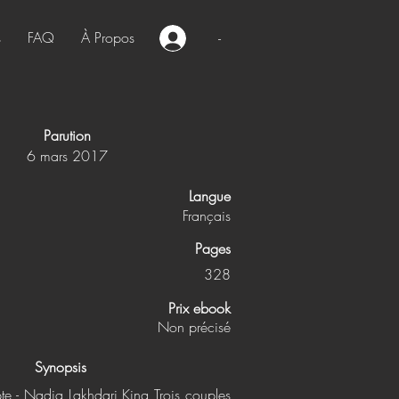
s
FAQ
À Propos
-
Parution
6 mars 2017
Langue
Français
Pages
328
Prix ebook
Non précisé
Synopsis
te - Nadia Lakhdari King Trois couples,