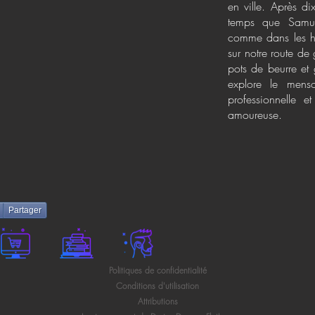
en ville. Après d
temps que Samu
comme dans les his
sur notre route d
pots de beurre et 
explore le mens
professionnelle e
amoureuse.
Partager
Politiques de confidentialité
Conditions d'utilisation
Attributions