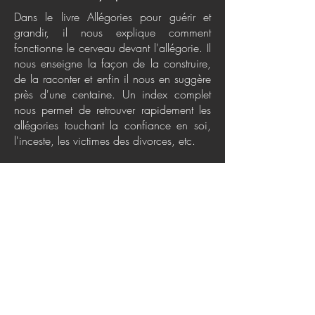
Dans le livre Allégories pour guérir et
grandir, il nous explique comment
fonctionne le cerveau devant l'allégorie. Il
nous enseigne la façon de la construire,
de la raconter et enfin il nous en suggère
près d'une centaine. Un index complet
nous permet de retrouver rapidement les
allégories touchant la confiance en soi,
l'inceste, les victimes des divorces, etc.
Un préfacier reconnu
Jean Monbourquette écrit dans la préface
de ce livre: «L'éducateur, le thérapeute, ou
le parent, après avoir compris la situation
problème de la personne, lui invente une
allégorie ou un récit métaphorique qui lui
permet de voir son problème sous un
nouveau jour et lui suggère des solutions.
C'est cette forme d'utilisation des histoires
que Michel Dufour a choisi d'explorer