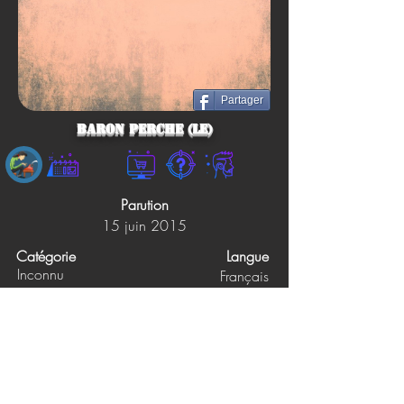
Partager
BARON PERCHE (LE)
Parution
15 juin 2015
Catégorie
Langue
Inconnu
Français
Éditions
Pages
0
BARON PERCHE (LE)
Prix papier
Prix ebook
29.95$
Non précisé
Synopsis