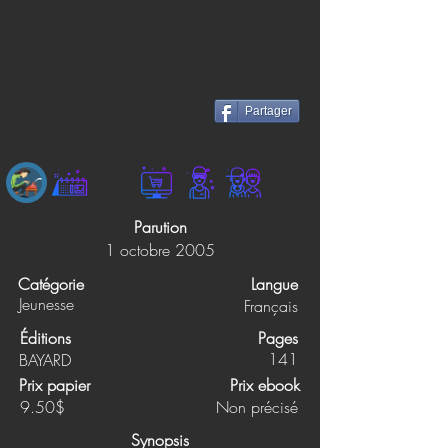
Partager
Parution
1 octobre 2005
Catégorie
Langue
Jeunesse
Français
Éditions
Pages
141
BAYARD
Prix papier
Prix ebook
9.50$
Non précisé
Synopsis