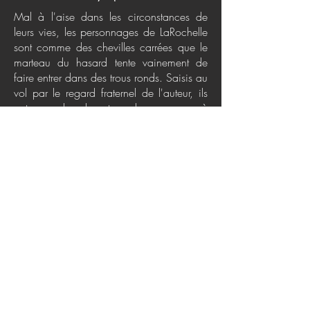
Mal à l'aise dans les circonstances de
leurs vies, les personnages de LaRochelle
sont comme des chevilles carrées que le
marteau du hasard tente vainement de
faire entrer dans des trous ronds. Saisis au
vol par le regard fraternel de l'auteur, ils
ont pour la plupart quelques pages à
peine pour tenter de s'échapper et de
repartir à zéro. Ce sont les récits de nos
voisins d'à côté, qui vivent des
bouleversements intimes, ne laissent rien
paraître, rêvent d'un ailleurs meilleur
jusqu'au jour où, allez savoir pourquoi,
ils passent soudain à l'action. Écrit par un
maître du genre, ce recueil de nouvelles
respire un air d'Amérique du Nord qui
fleuve bon les grands espaces, les
randonnées en voiture, les motels de
passe et les stations-service.