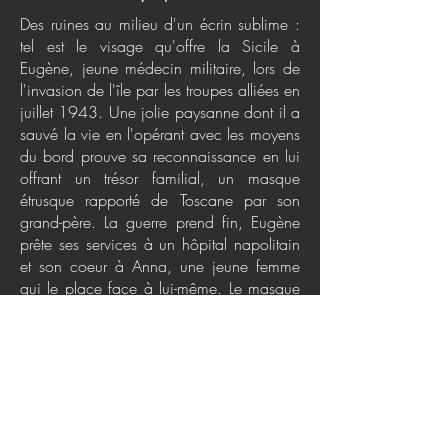
Des ruines au milieu d'un écrin sublime :
tel est le visage qu'offre la Sicile à
Eugène, jeune médecin militaire, lors de
l'invasion de l'île par les troupes alliées en
juillet 1943. Une jolie paysanne dont il a
sauvé la vie en l'opérant avec les moyens
du bord prouve sa reconnaissance en lui
offrant un trésor familial, un masque
étrusque rapporté de Toscane par son
grand-père. La guerre prend fin, Eugène
prête ses services à un hôpital napolitain
et son coeur à Anna, une jeune femme
qui le place face à lui-même. Le masque
est réputé porter malheur, mais Eugène ne
se résout pas à s'en départir et le ramène
au pays. Soixante ans plus tard, il confie
à son fils Théo la mission de faire la
lumière sur son origine et sa réelle nature
et de trancher le cruel dilemme : rendre le
masque ou le garder ? À la suite du