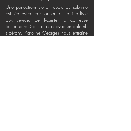
Une perfectionniste en quête du sublime
est séquestrée par son amant, qui la livre
aux sévices de Rosette, la coiffeuse
tortionnaire. Sans ciller et avec un aplomb
sidérant, Karoline Georges nous entraîne
dans un huis clos insolite où s'affrontent
animalité et posthumanisme. Note :
Roman décoiffant sous tous les angles,
Ataraxie comporte des chapitres flottants
qui constituent une dimension virtuelle et
intemporelle du texte. Ils peuvent donc
faire l'objet d'une écoute à n'importe quel
moment de la lecture. Les puristes opteront
pour une posture allongée, sur le dos,
écouteurs aux oreilles, yeux fermés, avec
en bouche un soupçon de menthe, de
cannelle ou de gingembre.
Politiques de confidentialité
Conditions d'utilisation