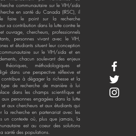
herche communautaire sur le VIH/sida
recherche en santé du Canada (IRSC), il
 de faire le point sur la recherche
r sa contribution dans la lutte contre le
t ouvrage, chercheurs, professionnels
itants, personnes vivant avec le VIH,
nes et étudiants situent leur conception
communautaire sur le VIH/sida et en
ndements, chacun soulevant des enjeux
s, théoriques, méthodologiques et
digé dans une perspective réflexive et
e contribue à dégager la richesse et la
e type de recherche de manière à lui
place dans les champs scientifique et
se aux personnes engagées dans la lutte
 et aux chercheurs et aux étudiants qui
ur la recherche en partenariat avec les
 un contexte où, plus que jamais, la
munautaire est au coeur des solutions
 la santé des populations.