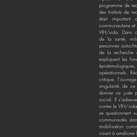
programme de rec
des Instituts de 
était important
communautaire et su
VIH/sida. Dans ce
de la santé, mil
personnes autochto
de la recherche 
expliquent les fo
épistémologique
opérationnels. Ré
critique, l'ouvrag
singularité de c
donner sa juste 
social. Il s'adres
contre le VIH/sida
se questionnent s
communautés dans
mobilisation com
visant à améliorer