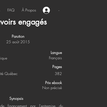
s
FAQ
À Propos
-
avoirs engagés
Parution
25 août 2015
Langue
Français
sique
Pages
sité Québec
382
Prix ebook
Non précisé
Synopsis
e financement par l'entremise du