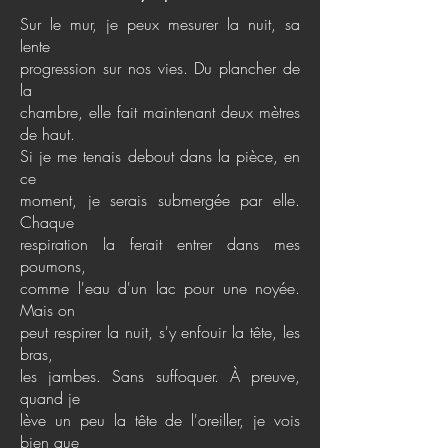
Sur le mur, je peux mesurer la nuit, sa
lente
progression sur nos vies. Du plancher de
la
chambre, elle fait maintenant deux mètres
de haut.
Si je me tenais debout dans la pièce, en
ce
moment, je serais submergée par elle.
Chaque
respiration la ferait entrer dans mes
poumons,
comme l'eau d'un lac pour une noyée.
Mais on
peut respirer la nuit, s'y enfouir la tête, les
bras,
les jambes. Sans suffoquer. À preuve,
quand je
lève un peu la tête de l'oreiller, je vois
bien que