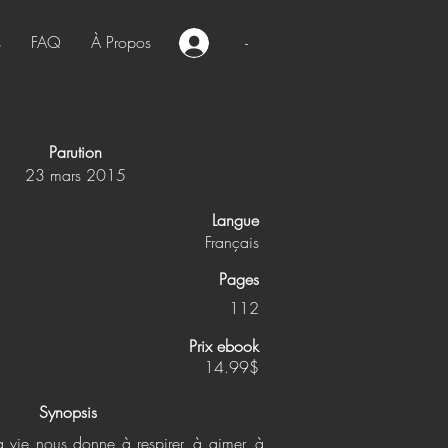
s
FAQ
À Propos
-
Parution
23 mars 2015
Langue
Français
Pages
112
Prix ebook
14.99$
Synopsis
la vie nous donne à respirer, à aimer, à