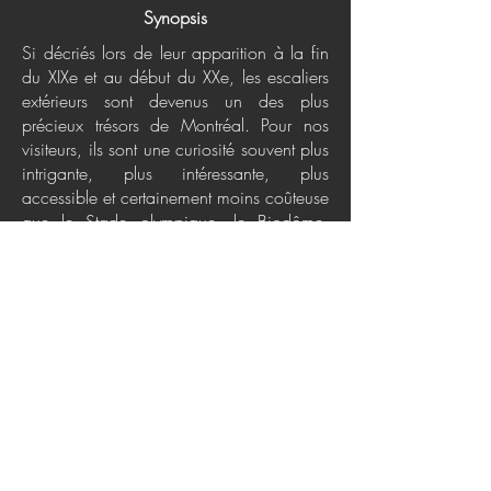
Synopsis
Si décriés lors de leur apparition à la fin
du XIXe et au début du XXe, les escaliers
extérieurs sont devenus un des plus
précieux trésors de Montréal. Pour nos
visiteurs, ils sont une curiosité souvent plus
intrigante, plus intéressante, plus
accessible et certainement moins coûteuse
que le Stade olympique, le Biodôme,
l'Insectarium ou même, le Jardin
botanique. Faut dire que ces escaliers
girafes se pavanent très souvent parmi les
arbres et les fleurs de quelques-unes des
plus belles rues de Montréal. On les
retrouve avec des densités diverses dans
une presque dizaine de quartiers, parfois
d'une seule volée, parfois dans des
contorsions d'une élégance sans pareille.
Une histoire passionnante à lire ici, et à
voir surtout, car ce livre nous en met plein