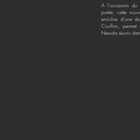
A l'occasion du 
poète, cette nouv
enrichie d'une é
Couffon, permet 
Neruda réunis dan