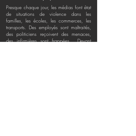
Presque chaque jour, les médias font état
de situations de violence dans les
familles, les écoles, les commerces, les
transports. Des employés sont maltraités,
des politiciens reçoivent des menaces,
des infirmières sont frappées... Devant
toutes ces manifestations de brutalité
verbale, physique ou psychologique, il est
facile de se sentir impuissant.S'adressant
au grand public, ce guide pratique vise à
contrer l'escalade des comportements
agressifs dans les interactions
quotidiennes. À l'aide d'outils concrets et
de techniques éprouvées, il favorise une
compréhension des contextes dans
lesquels les actes de violence sont
commis afin de les éviter ou de les
désamorcer.
Politiques de confidentialité