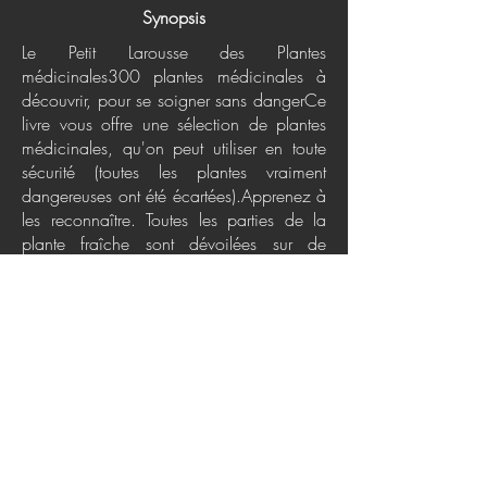
Synopsis
Le Petit Larousse des Plantes
médicinales300 plantes médicinales à
découvrir, pour se soigner sans dangerCe
livre vous offre une sélection de plantes
médicinales, qu'on peut utiliser en toute
sécurité (toutes les plantes vraiment
dangereuses ont été écartées).Apprenez à
les reconnaître. Toutes les parties de la
plante fraîche sont dévoilées sur de
superbes planches photographiques, pour
faciliter son identification avant la
cueillette.Découvrez toutes les « recettes »
pour les utiliser. Vous apprendrez à
préparer vous-même vos remèdes
(décoctions, tisanes, sirops, etc.) pour
soulager vos petites affections.Pour
chaque plante Ses caractéristiques
botaniques et son histoireSes principaux
constituants actifsSes propriétés