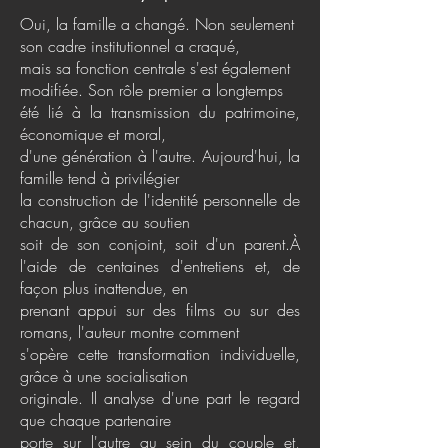
Oui, la famille a changé. Non seulement
son cadre institutionnel a craqué,
mais sa fonction centrale s'est également
modifiée. Son rôle premier a longtemps
été lié à la transmission du patrimoine,
économique et moral,
d'une génération à l'autre. Aujourd'hui, la
famille tend à privilégier
la construction de l'identité personnelle de
chacun, grâce au soutien
soit de son conjoint, soit d'un parent.À
l'aide de centaines d'entretiens et, de
façon plus inattendue, en
prenant appui sur des films ou sur des
romans, l'auteur montre comment
s'opère cette transformation individuelle,
grâce à une socialisation
originale. Il analyse d'une part le regard
que chaque partenaire
porte sur l'autre au sein du couple et,