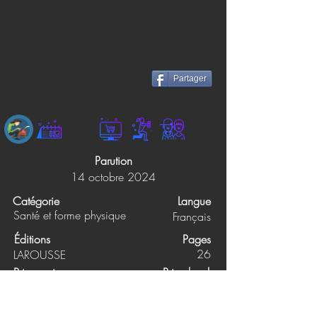
Partager
Parution
14 octobre 2024
Catégorie
Langue
Santé et forme physique
Français
Éditions
Pages
26
LAROUSSE
Prix papier
Prix ebook
14.95$
Non précisé
Synopsis