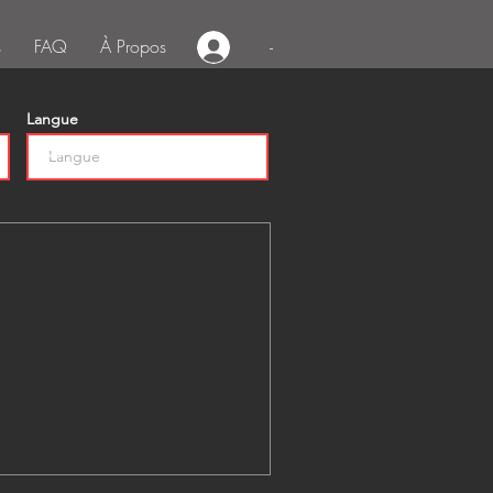
s
FAQ
À Propos
-
Langue