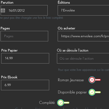
Parution
Éditions
ne peut pas être changée une fois le livre complété
Pages
Où acheter
Où se déroule l'action
Prix Papier
Pour que votre livre apparaisse sur la ca
Prix Ebook
Roman Jeunesse
Disponible papier
Complété