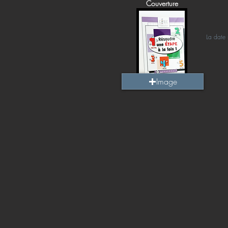
Couverture
La date 
Image