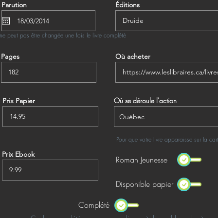
Parution
Éditions
ne peut pas être changée une fois le livre complété
Pages
Où acheter
Où se déroule l'action
Prix Papier
Pour que votre livre apparaisse sur la ca
Prix Ebook
Roman Jeunesse
Disponible papier
Complété