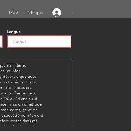
s
FAQ
À Propos
-
Langue