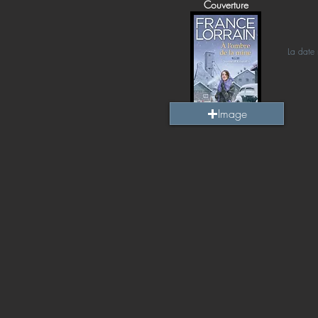
Couverture
La date 
Image