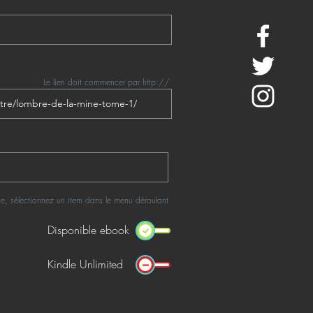
Le lien doit commencer par http://
rte, sélectionnez un item dans le menu déroulant
Disponible ebook
Kindle Unlimited