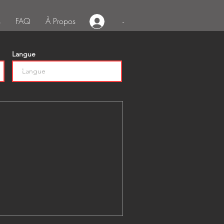
s
FAQ
À Propos
-
Langue