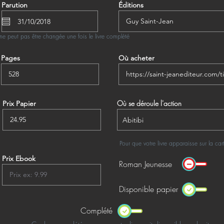
Parution
Éditions
ne peut pas être changée une fois le livre complété
Pages
Où acheter
Où se déroule l'action
Prix Papier
Pour que votre livre apparaisse sur la ca
Prix Ebook
Roman Jeunesse
Disponible papier
Complété