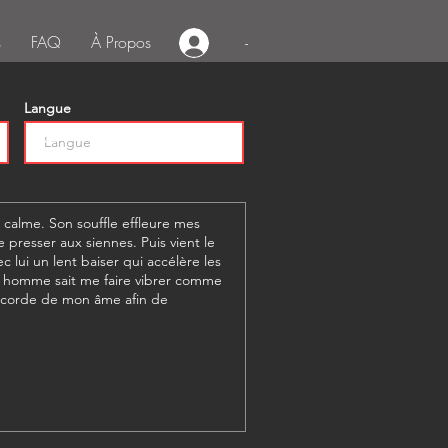
s
FAQ
À Propos
-
Langue