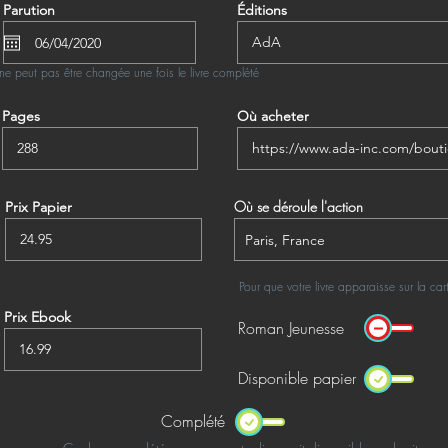
Parution
Éditions
ne peut pas être changée une fois le livre complété
Pages
Où acheter
Où se déroule l'action
Prix Papier
Pour que votre livre apparaisse sur la ca
Prix Ebook
Roman Jeunesse
Disponible papier
Complété