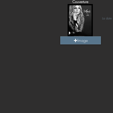
Couverture
La date 
Image