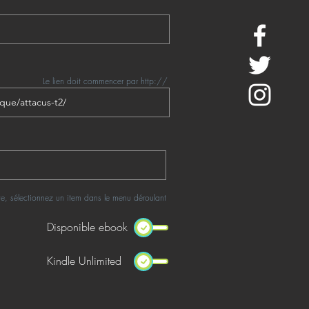
Le lien doit commencer par http://
rte, sélectionnez un item dans le menu déroulant
Disponible ebook
Kindle Unlimited