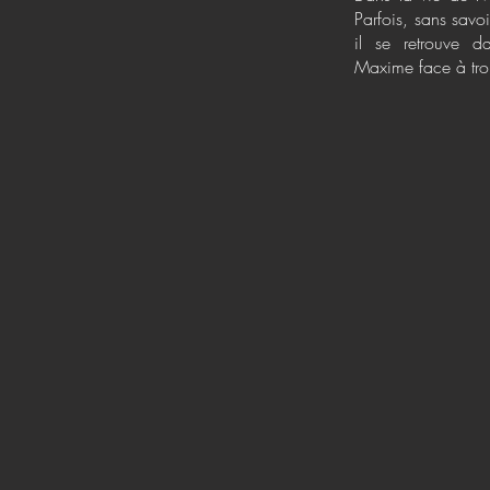
Parfois, sans sav
il se retrouve d
Maxime face à trois