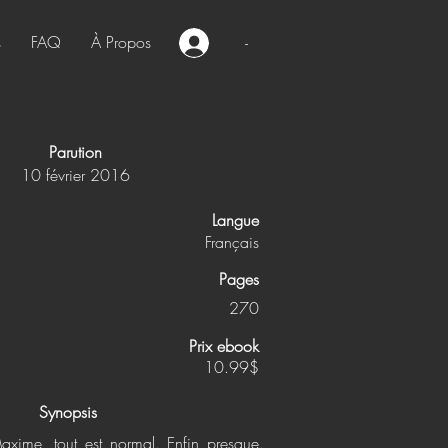
s
FAQ
À Propos
-
Parution
10 février 2016
Langue
Français
Pages
270
Prix ebook
10.99$
Synopsis
xime, tout est normal. Enfin presque.