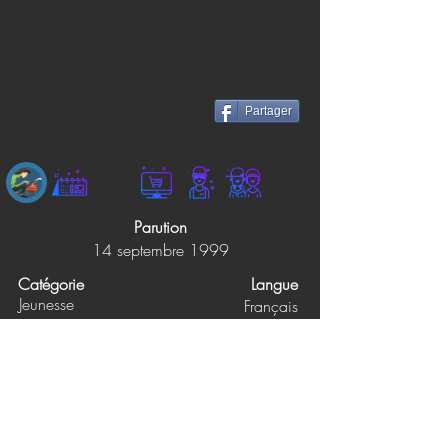
Partager
Parution
14 septembre 1999
Catégorie
Langue
Jeunesse
Français
Éditions
Pages
24
CHOUETTE
Prix papier
Prix ebook
7.99$
Non précisé
Synopsis