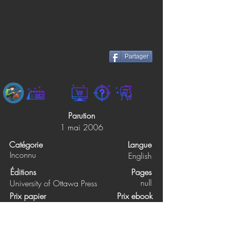
Partager
Parution
1 mai 2006
Catégorie
Langue
Inconnu
English
Éditions
Pages
null
University of Ottawa Press
Prix papier
Prix ebook
Non précisé
Non précisé
Synopsis