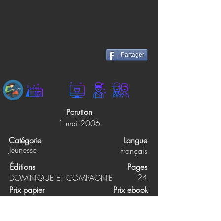
Partager
Parution
1 mai 2006
Catégorie
Langue
Jeunesse
Français
Éditions
Pages
24
DOMINIQUE ET COMPAGNIE
Prix papier
Prix ebook
5.95$
Non précisé
Synopsis