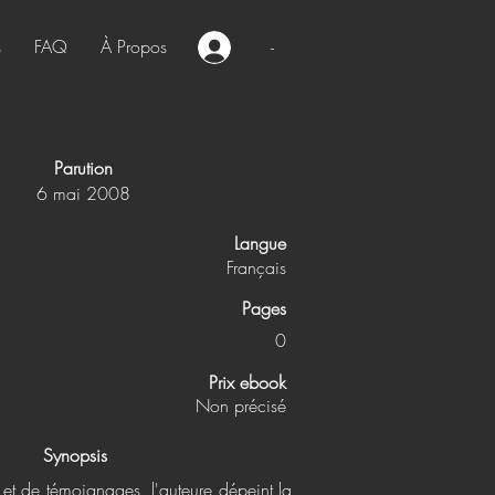
s
FAQ
À Propos
-
Parution
6 mai 2008
Langue
Français
Pages
0
Prix ebook
Non précisé
Synopsis
s et de témoignages, l'auteure dépeint la