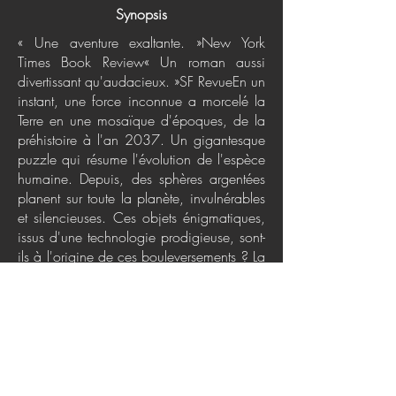
Synopsis
« Une aventure exaltante. »New York
Times Book Review« Un roman aussi
divertissant qu'audacieux. »SF RevueEn un
instant, une force inconnue a morcelé la
Terre en une mosaïque d'époques, de la
préhistoire à l'an 2037. Un gigantesque
puzzle qui résume l'évolution de l'espèce
humaine. Depuis, des sphères argentées
planent sur toute la planète, invulnérables
et silencieuses. Ces objets énigmatiques,
issus d'une technologie prodigieuse, sont-
ils à l'origine de ces bouleversements ? La
réponse se trouve peut-être dans l'antique
cité de Babylone, dont proviennent des
signaux radios... Une poignée de
cosmonautes et de casques bleus sont
jetés dans cette situation incroyable, les
uns dans l'armée d'Alexandre le Grand,
les autres aux côtés des hordes de Gengis