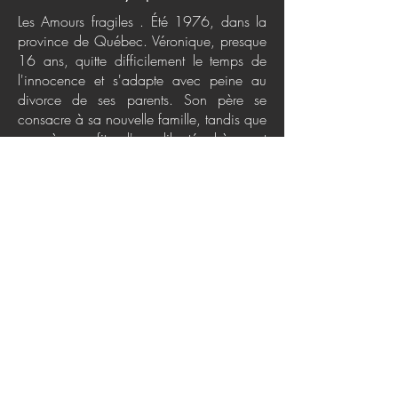
Les Amours fragiles . Été 1976, dans la
province de Québec. Véronique, presque
16 ans, quitte difficilement le temps de
l'innocence et s'adapte avec peine au
divorce de ses parents. Son père se
consacre à sa nouvelle famille, tandis que
sa mère profite d'une liberté chèrement
acquise : partir en chasse et collectionner
les amants, c'est dans l'air du temps !
Oscillant entre douleur, solitude et fragilité,
Véronique s'invente des histoires pour
oublier les silences de sa mère et
l'apparente indifférence de son père.
Introvertie et sauvage, elle se voudrait
invisible.... Afin d'émerger de son cocon
et retrouver le plaisir d'être, la jeune fille
devra apprivoiser son passé et s'astreindre
à une salutaire exploration des amours
fragiles..