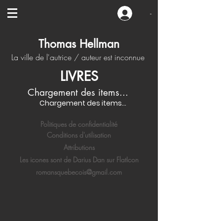
-
Thomas Hellman
La ville de l'autrice / auteur est inconnue
LIVRES
Chargement des items...
Chargement des items...
Politiques de confidentialité
Conditions d'utilisation
Attributions
Les icones sont de Darius Dan sur FlatIcon
romansquebecois@gmail.com