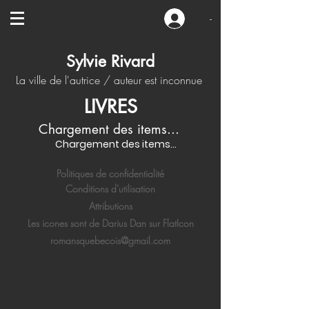
-
Sylvie Rivard
La ville de l'autrice / auteur est inconnue
LIVRES
Chargement des items...
Chargement des items...
Politiques de confidentialité
Conditions d'utilisation
Attributions
Les icones sont de Darius Dan sur FlatIcon
romansquebecois@gmail.com