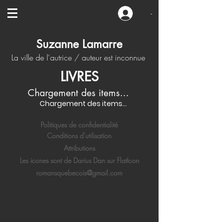
-
Suzanne Lamarre
La ville de l'autrice / auteur est inconnue
LIVRES
Chargement des items...
Chargement des items...
Politiques de confidentialité
Conditions d'utilisation
Attributions
Les icones sont de Darius Dan sur FlatIcon
romansquebecois@gmail.com