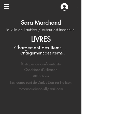
-
Sara Marchand
La ville de l'autrice / auteur est inconnue
LIVRES
Chargement des items...
Chargement des items...
Politiques de confidentialité
Conditions d'utilisation
Attributions
Les icones sont de Darius Dan sur FlatIcon
romansquebecois@gmail.com