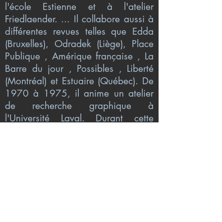
l'école Estienne et à l'atelier
Friedlaender. ... Il collabore aussi à
différentes revues telles que Edda
(Bruxelles), Odradek (Liège), Place
Publique , Amérique française , La
Barre du jour , Possibles , Liberté
(Montréal) et Estuaire (Québec). De
1970 à 1975, il anime un atelier
de recherche graphique à
l'Université Laval. Durant cette
période, il est vice-président de
l'Association des graveurs du
Québec. Ses peintures et ses
gravures ont fait l'objet de plusieurs
expositions au Canada et à
l'étranger. En 1966, Roland
Giguère a reçu, pour L'Âge de la
parole , le Prix F...