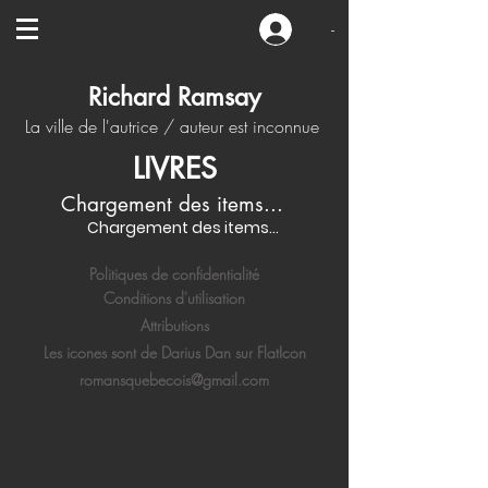
-
Richard Ramsay
La ville de l'autrice / auteur est inconnue
LIVRES
Chargement des items...
Chargement des items...
Politiques de confidentialité
Conditions d'utilisation
Attributions
Les icones sont de Darius Dan sur FlatIcon
romansquebecois@gmail.com