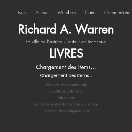
Livres
Auteurs
Membres
Carte
Commentaire
Richard A. Warren
La ville de l'autrice / auteur est inconnue
LIVRES
Chargement des items...
Chargement des items...
Politiques de confidentialité
Conditions d'utilisation
Attributions
Les icones sont de Darius Dan sur FlatIcon
romansquebecois@gmail.com