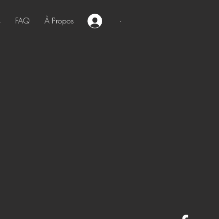
s
FAQ
À Propos
-