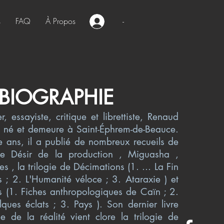
s
FAQ
À Propos
-
BIOGRAPHIE
, essayiste, critique et librettiste, Renaud
 né et demeure à Saint-Éphrem-de-Beauce.
 ans, il a publié de nombreux recueils de
e Désir de la production , Miguasha ,
es , la trilogie de Décimations (1. ... La Fin
; 2. L'Humanité véloce ; 3. Ataraxie ) et
(1. Fiches anthropologiques de Caïn ; 2.
lques éclats ; 3. Pays ). Son dernier livre
le de la réalité vient clore la trilogie de