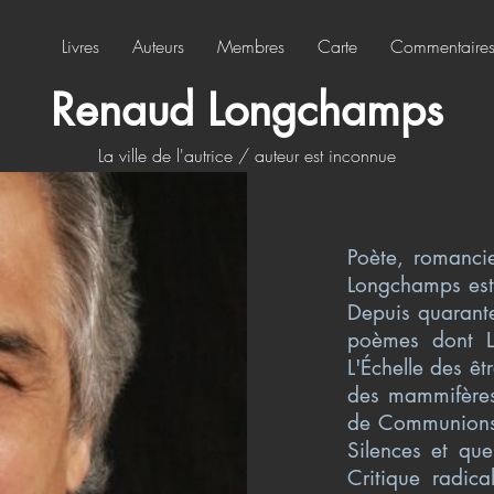
Livres
Auteurs
Membres
Carte
Commentaire
Renaud Longchamps
La ville de l'autrice / auteur est inconnue
Poète, romancier
Longchamps est
Depuis quarante
poèmes dont L
L'Échelle des êtr
des mammifères 
de Communions 
Silences et que
Critique radica