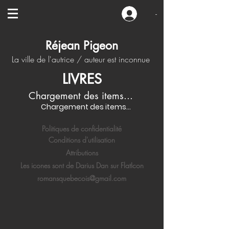
-
Réjean Pigeon
La ville de l'autrice / auteur est inconnue
LIVRES
Chargement des items...
Chargement des items...
Politiques de confidentialité
Conditions d'utilisation
Attributions
Les icones sont de Darius Dan sur FlatIcon
romansquebecois@gmail.com