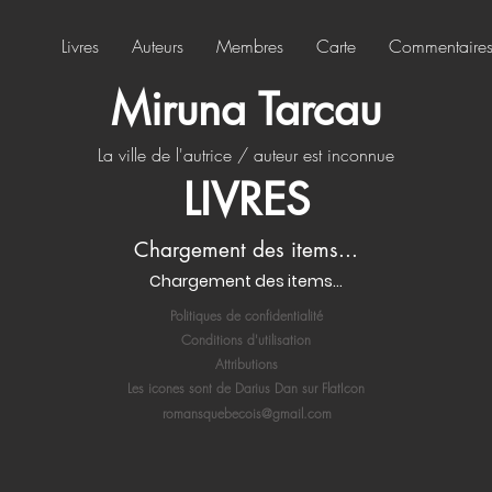
Livres
Auteurs
Membres
Carte
Commentaire
Miruna Tarcau
La ville de l'autrice / auteur est inconnue
LIVRES
Chargement des items...
Chargement des items...
Politiques de confidentialité
Conditions d'utilisation
Attributions
Les icones sont de Darius Dan sur FlatIcon
romansquebecois@gmail.com