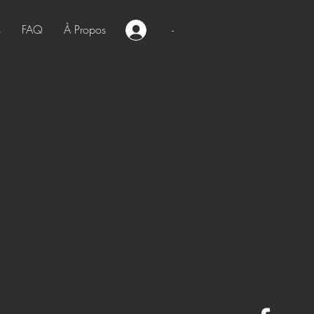
s
FAQ
À Propos
-