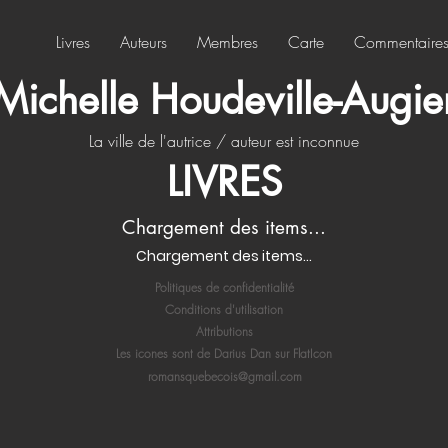
Livres
Auteurs
Membres
Carte
Commentaire
Michelle Houdeville-Augie
La ville de l'autrice / auteur est inconnue
LIVRES
Chargement des items...
Chargement des items...
Politiques de confidentialité
Conditions d'utilisation
Attributions
Les icones sont de Darius Dan sur FlatIcon
romansquebecois@gmail.com