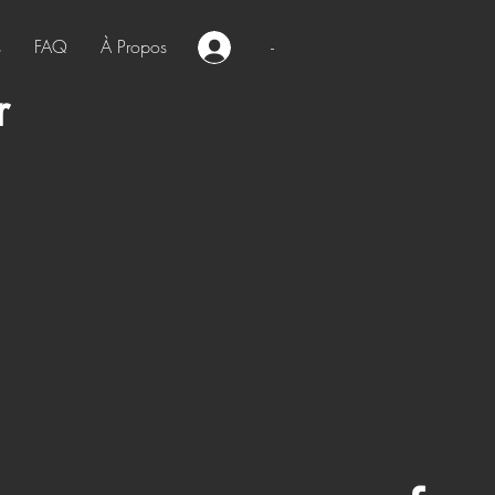
s
FAQ
À Propos
-
r