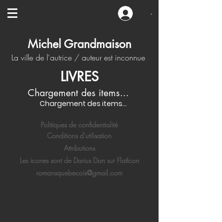
-
Michel Grandmaison
La ville de l'autrice / auteur est inconnue
LIVRES
Chargement des items...
Chargement des items...
Politiques de confidentialité
Conditions d'utilisation
Attributions
Les icones sont de Darius Dan sur FlatIcon
romansquebecois@gmail.com